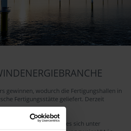
WINDENERGIEBRANCHE
rs gewinnen, wodurch die Fertigungshallen in
che Fertigungsstätte geliefert. Derzeit
Bei den Anlagen handelt es sich unter