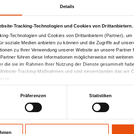
gen (VIA) welche bis zu 3 Tonnen Harzgemisch b
Details
n großen Offshore Blättern mit Längen über 80 
tät der VIA´s innerhalb der Fertigungshallen. So 
bsite-Tracking-Technologien und Cookies von Drittanbietern.
ing-Technologien und Cookies von Drittanbietern (Partner), um 
für soziale Medien anbieten zu können und die Zugriffe auf unser
e 13 Reaktionsharzanlagen in Summe ein komplet
ionen zu Ihrer Verwendung unserer Website an unsere Partner 
 Partner führen diese Informationen möglicherweise mit weitere
der die sie im Rahmen Ihrer Nutzung der Dienste gesammelt hab
n Website-Tracking-Maßnahmen und sind einverstanden das wir 
utzen.
Präferenzen
Statistiken
HABEN SIE FRAGEN?
ahmen