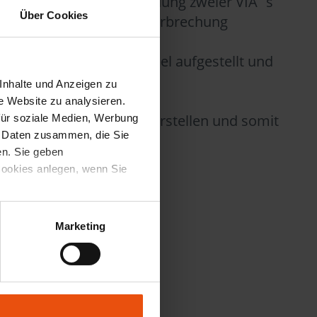
evorraten. Unter Verwendung zweier VIA´s
Über Cookies
Meter ohne Fertigungsunterbrechung
können Formensätze variabel aufgestellt und
Inhalte und Anzeigen zu
e Website zu analysieren.
tes Fertigungssystem darstellen und somit
für soziale Medien, Werbung
n Daten zusammen, die Sie
en. Sie geben
Cookies anlegen, wenn Sie
Marketing