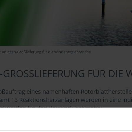
 Anlagen-Großlieferung für die Windenergiebranche
-GROSSLIEFERUNG FÜR DIE 
ßauftrag eines namenhaften Rotorblattherstelle
amt 13 Reaktionsharzanlagen werden in eine indis
nd werden für den Versand vorbereitet.
patentierten HEDRICH Direktinfusionsverfahren. 