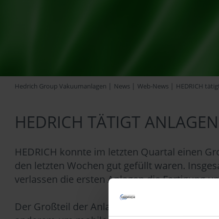
|
|
|
Hedrich Group Vakuumanlagen
News
Web-News
HEDRICH tätigt
HEDRICH TÄTIGT ANLAGEN
HEDRICH konnte im letzten Quartal einen Gro
den letzten Wochen gut gefüllt waren. Insges
verlassen die ersten Anlagen die Fertigung u
Der Großteil der Anlagen arbeitet nach dem 